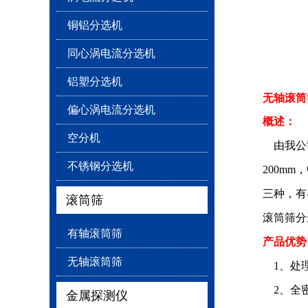
铜铝分选机
同心涡电流分选机
铝塑分选机
无轴滚筒
偏心涡电流分选机
概述：
空分机
由我公司
不锈钢分选机
200m
三种，有
滚筒筛
滚筒筛分
有轴滚筒筛
产品优势
无轴滚筒筛
1、处理
2、全密
金属探测仪