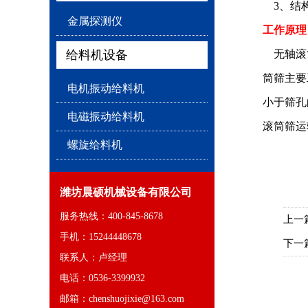
3、结
金属探测仪
工作原理
给料机设备
无轴滚筒
筒筛主要
电机振动给料机
小于筛孔
电磁振动给料机
滚筒筛运
螺旋给料机
潍坊晨硕机械设备有限公司
服务热线：400-845-8678
上一
手机：15244448678
下一
联系人：卢经理
电话：0536-3399932
邮箱：chenshuojixie@163.com