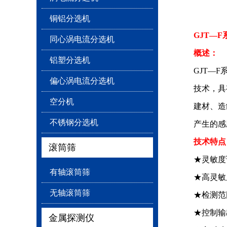
铜铝分选机
GJT—
同心涡电流分选机
概述：
铝塑分选机
GJT—
偏心涡电流分选机
技术，具
空分机
建材、造
不锈钢分选机
产生的感
技术特点
滚筒筛
★灵敏度
有轴滚筒筛
★高灵敏
无轴滚筒筛
★检测范
★控制输
金属探测仪