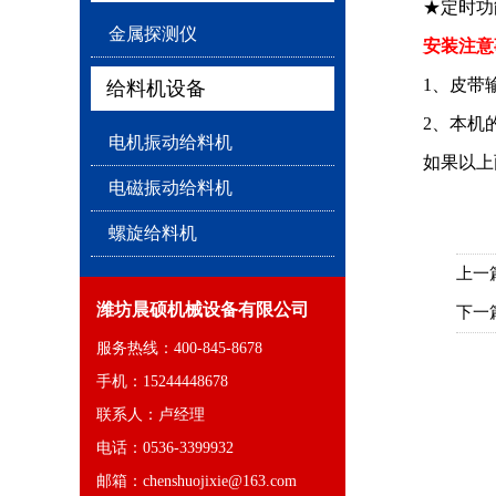
★定时功
金属探测仪
安装注意
1、皮带
给料机设备
2、本机
电机振动给料机
如果以上
电磁振动给料机
螺旋给料机
上一
潍坊晨硕机械设备有限公司
下一
服务热线：400-845-8678
手机：15244448678
联系人：卢经理
电话：0536-3399932
邮箱：chenshuojixie@163.com